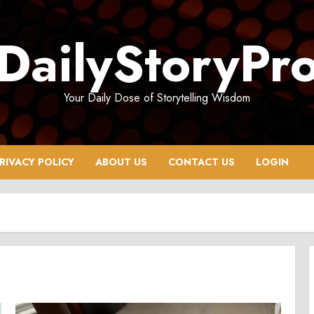
DailyStoryPr
Your Daily Dose of Storytelling Wisdom
RIVACY POLICY
ABOUT US
CONTACT US
LOGIN