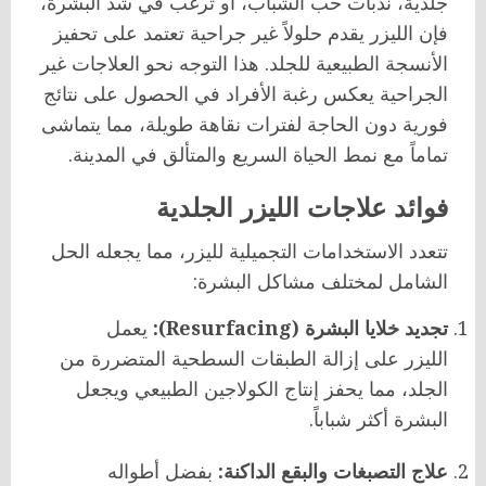
جلدية، ندبات حب الشباب، أو ترغب في شد البشرة،
فإن الليزر يقدم حلولاً غير جراحية تعتمد على تحفيز
الأنسجة الطبيعية للجلد. هذا التوجه نحو العلاجات غير
الجراحية يعكس رغبة الأفراد في الحصول على نتائج
فورية دون الحاجة لفترات نقاهة طويلة، مما يتماشى
تماماً مع نمط الحياة السريع والمتألق في المدينة.
فوائد علاجات الليزر الجلدية
تتعدد الاستخدامات التجميلية لليزر، مما يجعله الحل
الشامل لمختلف مشاكل البشرة:
تجديد خلايا البشرة (Resurfacing):
يعمل
الليزر على إزالة الطبقات السطحية المتضررة من
الجلد، مما يحفز إنتاج الكولاجين الطبيعي ويجعل
البشرة أكثر شباباً.
علاج التصبغات والبقع الداكنة:
بفضل أطواله