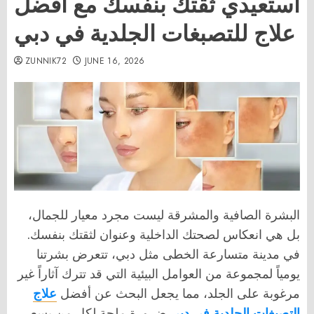
استعيدي ثقتك بنفسك مع أفضل
علاج للتصبغات الجلدية في دبي
ZUNNIK72
JUNE 16, 2026
البشرة الصافية والمشرقة ليست مجرد معيار للجمال،
بل هي انعكاس لصحتك الداخلية وعنوان لثقتك بنفسك.
في مدينة متسارعة الخطى مثل دبي، تتعرض بشرتنا
يومياً لمجموعة من العوامل البيئية التي قد تترك آثاراً غير
مرغوبة على الجلد، مما يجعل البحث عن أفضل
علاج
التصبغات الجلدية في دبي
ضرورة ملحة لكل من يسعى