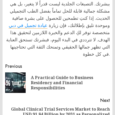
ببشرتك. التصبغات الجلدية ليست قدراً لا يتغير، بل هي
مشكلة جمالية قابلة للحل تماماً بفضل الطب التجميلي
الحديث. إذا كنتِ تطمحين للحصول على بشرة صافية
وموحدة تليق بإطلالتك، فإن زيارة
عيادة تجميل في دبي
متخصصة توفر لكِ الدعم والخبرة اللازمين لتحقيق هذا
الهدف. لا تترددي في البدء اليوم، فبشرتك تستحق العناية
التي تظهر جمالها الحقيقي وتمنحك الثقة التي تحتاجينها
في كل خطوة.
Post
Previous
navigation
A Practical Guide to Business
Pr
Residency and Financial
po
Responsibilities
Next
Global Clinical Trial Services Market to Reach
USD 91.84 Billion by 2031 as Personalized