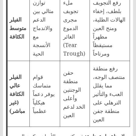
رفع التجويف
ملء
توازن
بلطف، إخفاء
تجويف
مثالي بين
الهالات الظلية،
مجرى
الدعم
الفيلر
ومنح العين
الدموع
والاندماج
متوسط
مظهراً
الغائر
مع
الكثافة
مستيقظاً
(Tear
الأنسجة
ومرتاحاً
Trough)
الحية
رفع منطقة
حقن
منتصف الوجه،
قوام
الفيلر
منطقة
مما يقلل
متماسك
عالي
الوجنتين
العبء والتأثير
يوفر دعماً
الكثافة
وأعلى
الترهلي على
هيكلياً
(غير
الخد لدعم
منطقة جفن
عظمياً
مباشر)
العين
العين