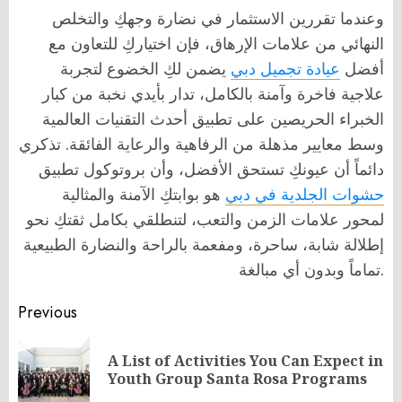
وعندما تقررين الاستثمار في نضارة وجهكِ والتخلص
النهائي من علامات الإرهاق، فإن اختياركِ للتعاون مع
أفضل
عيادة تجميل دبي
يضمن لكِ الخضوع لتجربة
علاجية فاخرة وآمنة بالكامل، تدار بأيدي نخبة من كبار
الخبراء الحريصين على تطبيق أحدث التقنيات العالمية
وسط معايير مذهلة من الرفاهية والرعاية الفائقة. تذكري
دائماً أن عيونكِ تستحق الأفضل، وأن بروتوكول تطبيق
حشوات الجلدية في دبي
هو بوابتكِ الآمنة والمثالية
لمحور علامات الزمن والتعب، لتنطلقي بكامل ثقتكِ نحو
إطلالة شابة، ساحرة، ومفعمة بالراحة والنضارة الطبيعية
تماماً وبدون أي مبالغة.
Post
Previous
navigation
A List of Activities You Can Expect in
Pr
Youth Group Santa Rosa Programs
po