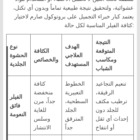
عشوائية، ولتحقيق نتيجة طبيعية تماماً وبدون أي تكتل،
يعتمد كبار خبراء التجميل على بروتوكول صارم لاختيار
كثافة الفيلر المناسبة لكل حالة:
النتيجة
الهدف
نوع
المتوقعة
الكثافة
العلاجي
الحشوة
ومكاسب
والخصائص
المستهدف
الجلدية
الشباب
تنعيم التجاعيد
الخطوط
كثافة
الرقيقة،
التعبيرية
منخفضة
الفيلر
ترطيب مكثف
السطحية،
جداً، مرن
فائق
للجلد دون
الجلد
للغاية
النعومة
إحداث أي ثقل
المترقق
وسلس
أو انتفاخ
جداً
الانتشار