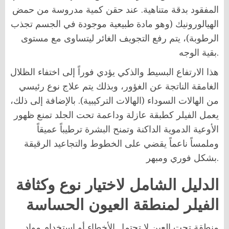
المفقود بدقة متناهية. عند حقن كمية مدروسة من حمض
الهيالورونيك (وهو مادة طبيعية موجودة في الجسم تجذب
الرطوبة)، يتم رفع التجويف الغائر ليتساوى مع مستوى
بقية الوجه.
هذا الارتفاع البسيط والذكي يؤدي فوراً إلى اختفاء الظلال
الغامقة الناتجة عن الغؤور، وبذلك يتم علاج نوع رئيسي
من الهالات السوداء (الهالات التركيبية). بالإضافة إلى ذلك،
يعمل الفيلر كطبقة عازلة وداعمة تحت الجلد تمنع ظهور
الأوعية الدموية الداكنة وتمنح البشرة ترطيباً عميقاً
وملمساً ناعماً يقضي على الخطوط والتجاعيد الرقيقة
بشكل فوري ومبهر.
الدليل الشامل لاختيار نوع وكثافة
الفيلر لمنطقة العيون الحساسة
منطقة تحت العين لا تحتمل الأخطاء أو استخدام مواد