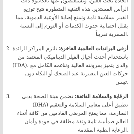
الحادة تحت العين، ويستعيضون عنها بالكانيولا ذات
الرأس المستدير. هذه التقنية المتطورة تتيح توزيع
الفيلر بسلاسة تامة وتمنع إصابة الأوعية الدموية، مما
يقلل احتمالية حدوث الكدمات أو التورم إلى النسبة
الصفرية تقريباً.
أرقى البراندات العالمية الفاخرة:
تلتزم المراكز الرائدة
باستخدام أحدث أجيال الفيلر الديناميكي المعتمد من
(FDA)، والذي يتميز بمرونته العالية وتناغمه الكامل مع
حركات العين التعبيرية عند الضحك أو البكاء دون
تيبس.
الرقابة والسلامة الفائقة:
تضمن هيئة الصحة بدبي
(DHA) تطبيق أعلى معايير السلامة والتعقيم
الصارمة، مما يمنح المرضى القادمين من كافة أنحاء
العالم طمأنينة تامة وثقة مطلقة في جودة وأمان
الرعاية الطبية المقدمة.