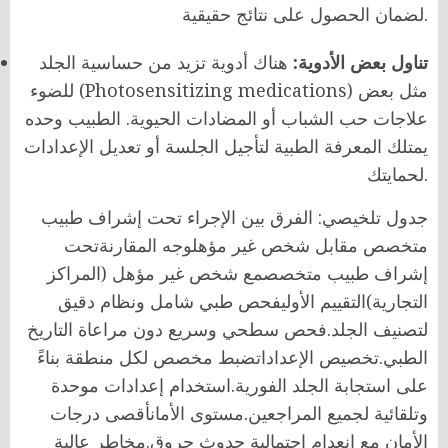
لضمان الحصول على نتائج حقيقية.
تناول بعض الأدوية:
هناك أدوية تزيد من حساسية الجلد
للضوء (Photosensitizing medications) مثل بعض
علاجات حب الشباب أو المضادات الحيوية. الطبيب وحده
يمتلك المعرفة الطبية لتأجيل الجلسة أو تعديل الإعدادات
لحمايتك.
جدول تلخيصي: الفرق بين الإجراء تحت إشراف طبيب
متخصص مقابل شخص غير مؤهلوجه المقارنةتحت
إشراف طبيب متخصصمع شخص غير مؤهل (المراكز
التجارية)التقييم الأوليفحص طبي شامل ونظام دقيق
لتصنيف الجلد.فحص سطحي وسريع دون مراعاة التاريخ
الطبي.تخصيص الإعداداتضبط مخصص لكل منطقة بناءً
على استجابة الجلد الفورية.استخدام إعدادات موحدة
وتلقائية لجميع المراجعين.مستوى الأمانأقصى درجات
الأمان مع انعدام احتمالية حدوث حروق.مخاطر عالية