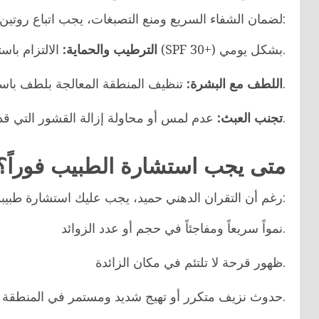
لضمان الشفاء السريع ومنع التصبغات، يجب اتباع روتين بسيط:
الالتزام باستخدام كريمات واقية من الشمس بمعامل حماية (SPF 30+) بشكل يومي.
الترطيب والحماية:
تنظيف المنطقة المعالجة بلطف باستخدام منظفات خالية من العطور أو المواد المهيجة.
اللطف مع البشرة:
عدم لمس أو محاولة إزالة القشور التي قد تظهر بعد الإجراء، وتركها لتسقط بشكل طبيعي.
تجنب العبث:
متى يجب استشارة الطبيب فوراً؟
رغم أن التقران الدهني حميد، يجب عليك استشارة طبيبك في حال لاحظتِ:
نمواً سريعاً ومفاجئاً في حجم أو عدد الزوائد.
ظهور قرحة لا تلتئم في مكان الزائدة.
حدوث نزيف متكرر أو تهيج شديد ومستمر في المنطقة.