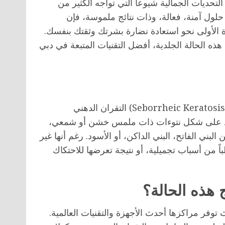
التحديات الجمالية شيوعاً التي تواجه الكثير من
 حلول آمنة، فعالة، وذات نتائج ملموسة، فإن
الأولى نحو استعادة نضارة بشرتك وثقتك بنفسك.
ه الحالة الجلدية، أفضل التقنيات المتبعة في دبي
التقران الدهني (Seborrheic Keratosis) هو نمو جلدي حميد وغير سرطاني، يبدأ عادة من الخلايا
ائد على شكل نتوءات ذات ملمس خشن أو شمعي،
ن البني الفاتح، البني الداكن، أو الأسود. رغم أنها غير
لباً من أسباب تجميلية، أو نتيجة تعرضها للاحتكاك
ج هذه الحالة؟
توفر مراكزها أحدث الأجهزة والتقنيات العالمية.