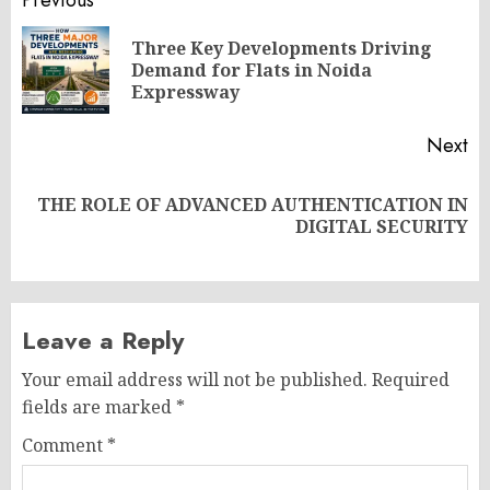
Post
Previous
navigation
Three Key Developments Driving
Pr
Demand for Flats in Noida
po
Expressway
Next
THE ROLE OF ADVANCED AUTHENTICATION IN
Next
DIGITAL SECURITY
post:
Leave a Reply
Your email address will not be published.
Required
fields are marked
*
Comment
*