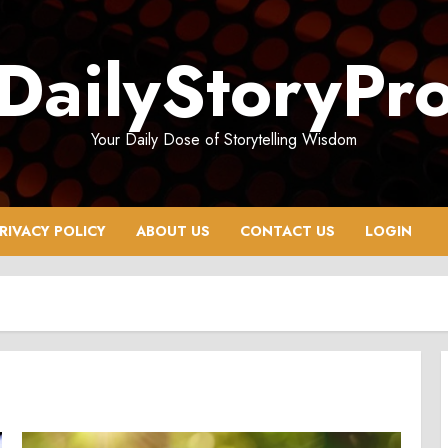
DailyStoryPr
Your Daily Dose of Storytelling Wisdom
RIVACY POLICY
ABOUT US
CONTACT US
LOGIN