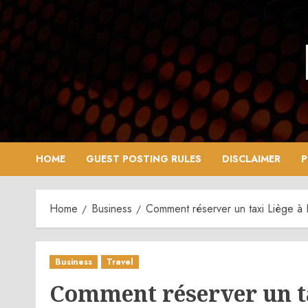
Skip
to
content
HOME
GUEST POSTING RULES
DISCLAIMER
P
Home
Business
Comment réserver un taxi Liège à
Business
Travel
Comment réserver un t