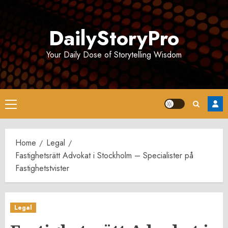
Skip
to
DailyStoryPro
content
Your Daily Dose of Storytelling Wisdom
Primary
Menu
Home
Legal
Fastighetsrätt Advokat i Stockholm – Specialister på
Fastighetstvister
Legal