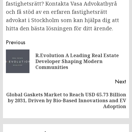
fastighetsrätt? Kontakta Vasa Advokatbyrå
och få stöd av en erfaren fastighetsrätt
advokat i Stockholm som kan hjälpa dig att
hitta den bästa lösningen för ditt ärende.
Post
Previous
navigation
R.Evolution A Leading Real Estate
Pr
Developer Shaping Modern
po
Communities
Next
Global Gaskets Market to Reach USD 65.73 Billion
Next
by 2031, Driven by Bio-Based Innovations and EV
post:
Adoption