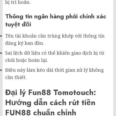
bị trì hoãn.
Thông tin ngân hàng phải chính xác
tuyệt đối
Tên tài khoản cần trùng khớp với thông tin
đăng ký ban đầu.
Sai lệch dữ liệu có thể khiến giao dịch bị từ
chối hoặc hoàn lại.
Điều này làm kéo dài thời gian xử lý không
cần thiết.
Đại lý Fun88 Tomotouch:
Hướng dẫn cách rút tiền
FUN88 chuẩn chỉnh