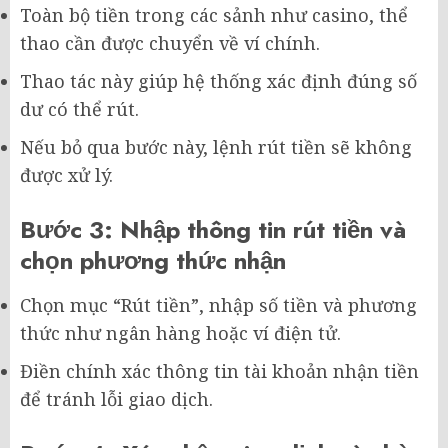
Toàn bộ tiền trong các sảnh như casino, thể
thao cần được chuyển về ví chính.
Thao tác này giúp hệ thống xác định đúng số
dư có thể rút.
Nếu bỏ qua bước này, lệnh rút tiền sẽ không
được xử lý.
Bước 3: Nhập thông tin rút tiền và
chọn phương thức nhận
Chọn mục “Rút tiền”, nhập số tiền và phương
thức như ngân hàng hoặc ví điện tử.
Điền chính xác thông tin tài khoản nhận tiền
để tránh lỗi giao dịch.