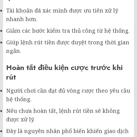
Tài khoản đã xác minh được ưu tiên xử lý
nhanh hơn.
Giảm các bước kiểm tra thủ công từ hệ thống.
Giúp lệnh rút tiền được duyệt trong thời gian
ngắn.
Hoàn tất điều kiện cược trước khi
rút
Người chơi cần đạt đủ vòng cược theo yêu cầu
hệ thống.
Nếu chưa hoàn tất, lệnh rút tiền sẽ không
được xử lý.
Đây là nguyên nhân phổ biến khiến giao dịch