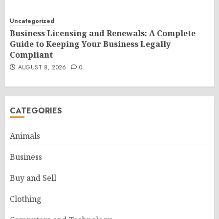
Uncategorized
Business Licensing and Renewals: A Complete
Guide to Keeping Your Business Legally
Compliant
AUGUST 8, 2026
0
CATEGORIES
Animals
Business
Buy and Sell
Clothing