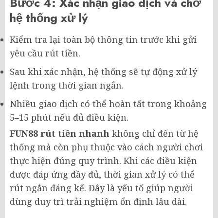
Bước 4: Xác nhận giao dịch và chờ
hệ thống xử lý
Kiểm tra lại toàn bộ thông tin trước khi gửi
yêu cầu rút tiền.
Sau khi xác nhận, hệ thống sẽ tự động xử lý
lệnh trong thời gian ngắn.
Nhiều giao dịch có thể hoàn tất trong khoảng
5–15 phút nếu đủ điều kiện.
FUN88 rút tiền nhanh
không chỉ đến từ hệ
thống mà còn phụ thuộc vào cách người chơi
thực hiện đúng quy trình. Khi các điều kiện
được đáp ứng đầy đủ, thời gian xử lý có thể
rút ngắn đáng kể. Đây là yếu tố giúp người
dùng duy trì trải nghiệm ổn định lâu dài.