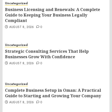
Uncategorized
Business Licensing and Renewals: A Complete
Guide to Keeping Your Business Legally
Compliant
AUGUST 8, 2026
0
Uncategorized
Strategic Consulting Services That Help
Businesses Grow With Confidence
AUGUST 8, 2026
0
Uncategorized
Complete Business Setup in Oman: A Practical
Guide to Starting and Growing Your Company
AUGUST 8, 2026
0