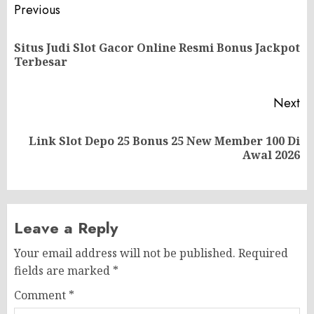
Post
Previous
navigation
Situs Judi Slot Gacor Online Resmi Bonus Jackpot
Pr
Terbesar
po
Next
Link Slot Depo 25 Bonus 25 New Member 100 Di
Next
Awal 2026
post:
Leave a Reply
Your email address will not be published.
Required
fields are marked
*
Comment
*