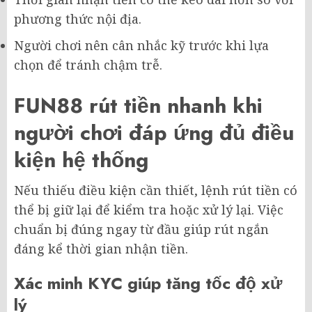
phương thức nội địa.
Người chơi nên cân nhắc kỹ trước khi lựa
chọn để tránh chậm trễ.
FUN88 rút tiền nhanh khi
người chơi đáp ứng đủ điều
kiện hệ thống
Nếu thiếu điều kiện cần thiết, lệnh rút tiền có
thể bị giữ lại để kiểm tra hoặc xử lý lại. Việc
chuẩn bị đúng ngay từ đầu giúp rút ngắn
đáng kể thời gian nhận tiền.
Xác minh KYC giúp tăng tốc độ xử
lý