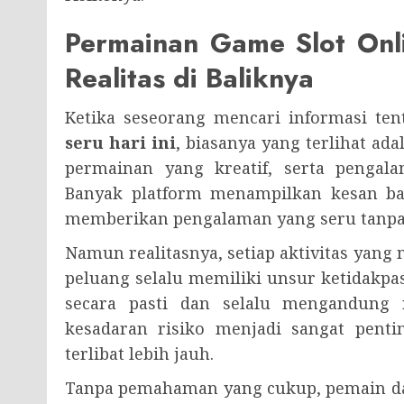
Permainan Game Slot Onli
Realitas di Baliknya
Ketika seseorang mencari informasi te
seru hari ini
, biasanya yang terlihat ada
permainan yang kreatif, serta penga
Banyak platform menampilkan kesan b
memberikan pengalaman yang seru tanpa
Namun realitasnya, setiap aktivitas yan
peluang selalu memiliki unsur ketidakpas
secara pasti dan selalu mengandung r
kesadaran risiko menjadi sangat pen
terlibat lebih jauh.
Tanpa pemahaman yang cukup, pemain da