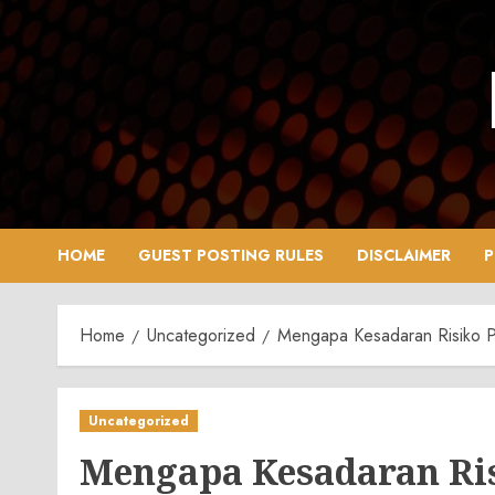
Skip
to
content
HOME
GUEST POSTING RULES
DISCLAIMER
P
Home
Uncategorized
Mengapa Kesadaran Risiko Pe
Uncategorized
Mengapa Kesadaran Ris