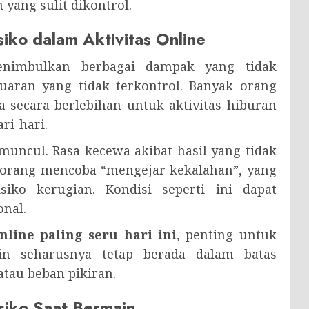
yang sulit dikontrol.
ko dalam Aktivitas Online
enimbulkan berbagai dampak yang tidak
luaran yang tidak terkontrol. Banyak orang
secara berlebihan untuk aktivitas hiburan
i-hari.
 muncul. Rasa kecewa akibat hasil yang tidak
eorang mencoba “mengejar kekalahan”, yang
iko kerugian. Kondisi seperti ini dapat
nal.
line paling seru hari ini
, penting untuk
 seharusnya tetap berada dalam batas
tau beban pikiran.
siko Saat Bermain