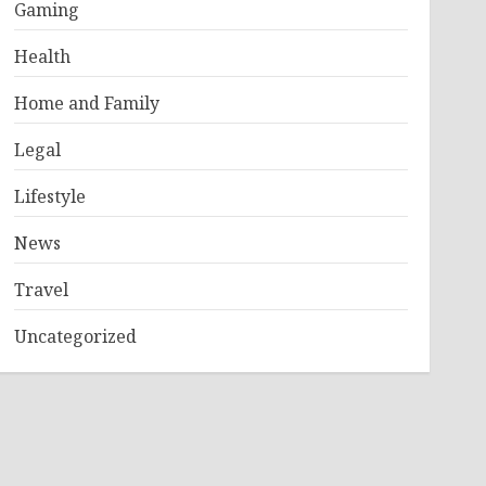
Gaming
Health
Home and Family
Legal
Lifestyle
News
Travel
Uncategorized