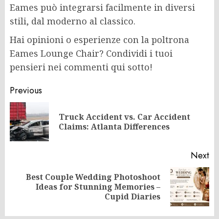
Eames può integrarsi facilmente in diversi
stili, dal moderno al classico.
Hai opinioni o esperienze con la poltrona
Eames Lounge Chair? Condividi i tuoi
pensieri nei commenti qui sotto!
Post
Previous
navigation
Truck Accident vs. Car Accident
Pr
Claims: Atlanta Differences
po
Next
Best Couple Wedding Photoshoot
Next
Ideas for Stunning Memories –
post:
Cupid Diaries