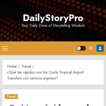
Skip
to
DailyStoryPro
content
Your Daily Dose of Storytelling Wisdom
Primary
Menu
Home
Travel
¿Qué tan rápidos son los Costa Tropical Airport
Transfers con servicio express?
Travel