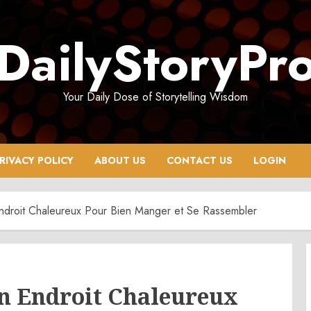
DailyStoryPr
Your Daily Dose of Storytelling Wisdom
RIVACY POLICY
ABOUT US
CONTACT US
LOGIN
ndroit Chaleureux Pour Bien Manger et Se Rassembler
Un Endroit Chaleureux