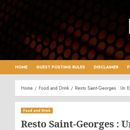
Skip
to
content
HOME
GUEST POSTING RULES
DISCLAIMER
P
Home
Food and Drink
Resto Saint-Georges : Un E
Food and Drink
Resto Saint-Georges : 