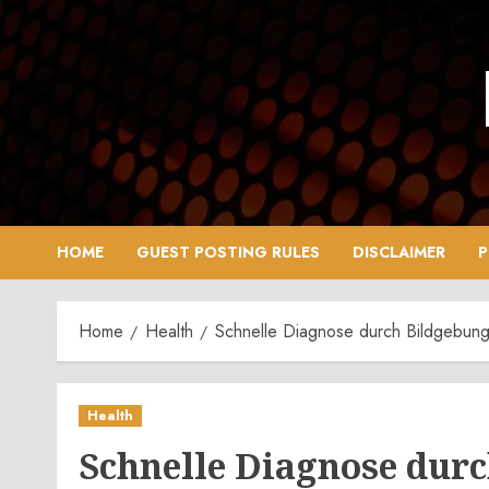
Skip
to
content
HOME
GUEST POSTING RULES
DISCLAIMER
P
Home
Health
Schnelle Diagnose durch Bildgebung:
Health
Schnelle Diagnose durc