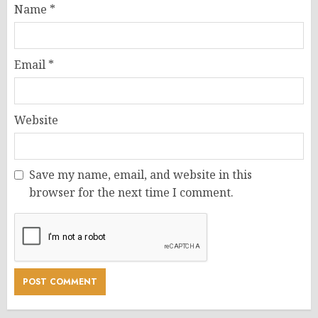
Name
*
Email
*
Website
Save my name, email, and website in this
browser for the next time I comment.