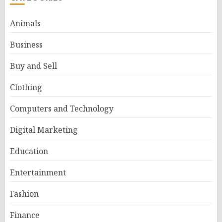
Animals
Business
Buy and Sell
Clothing
Computers and Technology
Digital Marketing
Education
Entertainment
Fashion
Finance