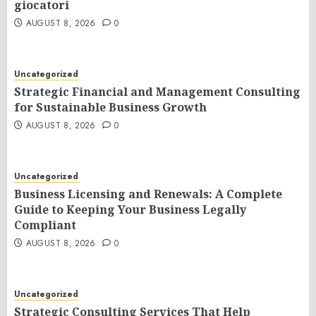
giocatori
AUGUST 8, 2026
0
Uncategorized
Strategic Financial and Management Consulting
for Sustainable Business Growth
AUGUST 8, 2026
0
Uncategorized
Business Licensing and Renewals: A Complete
Guide to Keeping Your Business Legally
Compliant
AUGUST 8, 2026
0
Uncategorized
Strategic Consulting Services That Help