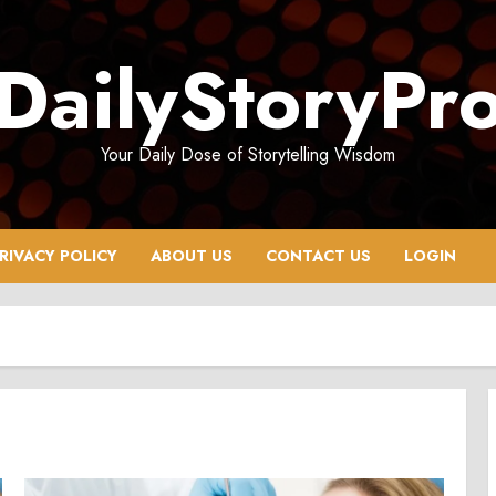
DailyStoryPr
Your Daily Dose of Storytelling Wisdom
RIVACY POLICY
ABOUT US
CONTACT US
LOGIN