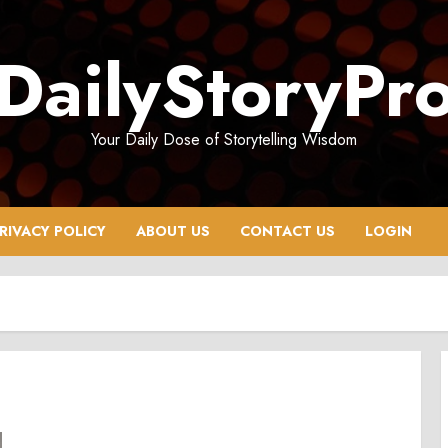
DailyStoryPr
Your Daily Dose of Storytelling Wisdom
RIVACY POLICY
ABOUT US
CONTACT US
LOGIN