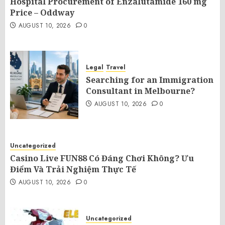
Hospital Procurement of Enzalutamide 160 mg
Price – Oddway
AUGUST 10, 2026
0
Legal
Travel
Searching for an Immigration
Consultant in Melbourne?
AUGUST 10, 2026
0
Uncategorized
Casino Live FUN88 Có Đáng Chơi Không? Ưu
Điểm Và Trải Nghiệm Thực Tế
AUGUST 10, 2026
0
Uncategorized