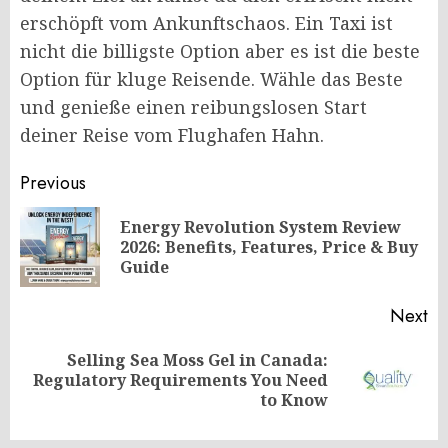
erschöpft vom Ankunftschaos. Ein Taxi ist
nicht die billigste Option aber es ist die beste
Option für kluge Reisende. Wähle das Beste
und genieße einen reibungslosen Start
deiner Reise vom Flughafen Hahn.
Post
Previous
navigation
Energy Revolution System Review
Pr
2026: Benefits, Features, Price & Buy
po
Guide
Next
Selling Sea Moss Gel in Canada:
Next
Regulatory Requirements You Need
post:
to Know