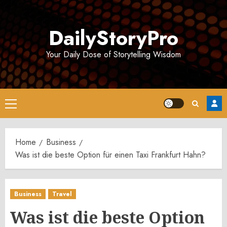
Skip
to
DailyStoryPro
content
Your Daily Dose of Storytelling Wisdom
Primary
Menu
Home
Business
Was ist die beste Option für einen Taxi Frankfurt Hahn?
Business
Travel
Was ist die beste Option