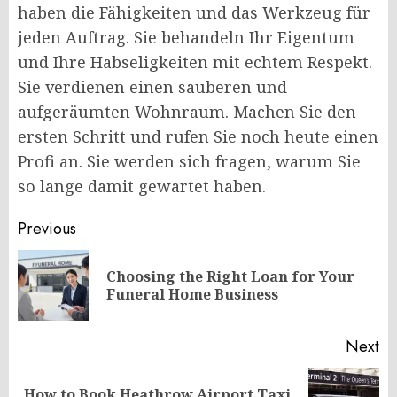
haben die Fähigkeiten und das Werkzeug für
jeden Auftrag. Sie behandeln Ihr Eigentum
und Ihre Habseligkeiten mit echtem Respekt.
Sie verdienen einen sauberen und
aufgeräumten Wohnraum. Machen Sie den
ersten Schritt und rufen Sie noch heute einen
Profi an. Sie werden sich fragen, warum Sie
so lange damit gewartet haben.
Post
Previous
navigation
Choosing the Right Loan for Your
Pr
Funeral Home Business
po
Next
How to Book Heathrow Airport Taxi