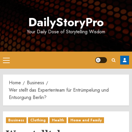
Skip
to
DailyStoryPro
content
Your Daily Dose of Storytelling Wisdom
Primary
Menu
Home
Business
Wer stellt das Expertenteam für Entrümpelung und
Entsorgung Berlin?
Business
Clothing
Health
Home and Family