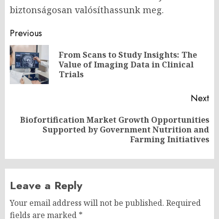
biztonságosan valósíthassunk meg.
Post
Previous
navigation
From Scans to Study Insights: The
Pr
Value of Imaging Data in Clinical
po
Trials
Next
Biofortification Market Growth Opportunities
Next
Supported by Government Nutrition and
post:
Farming Initiatives
Leave a Reply
Your email address will not be published.
Required
fields are marked
*