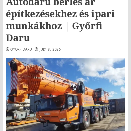
Autódaru bérlés ár
építkezésekhez és ipari
munkákhoz | Győrfi
Daru
GYORFIDARU
JULY 8, 2026