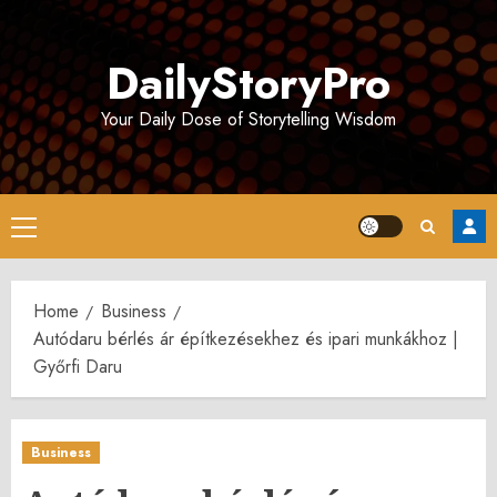
Skip
to
DailyStoryPro
content
Your Daily Dose of Storytelling Wisdom
Primary
Menu
Home
Business
Autódaru bérlés ár építkezésekhez és ipari munkákhoz |
Győrfi Daru
Business