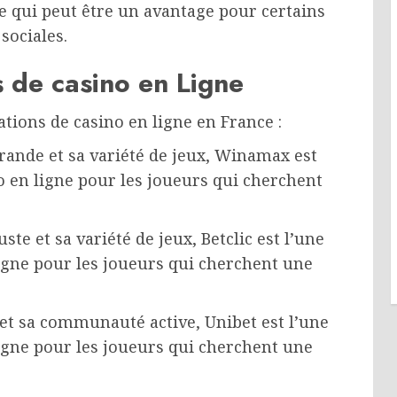
e qui peut être un avantage pour certains
sociales.
s de casino en Ligne
tions de casino en ligne en France :
ande et sa variété de jeux, Winamax est
o en ligne pour les joueurs qui cherchent
te et sa variété de jeux, Betclic est l’une
ligne pour les joueurs qui cherchent une
t sa communauté active, Unibet est l’une
ligne pour les joueurs qui cherchent une