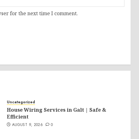
ser for the next time I comment.
Uncategorized
House Wiring Services in Galt | Safe &
Efficient
AUGUST 9, 2026
0