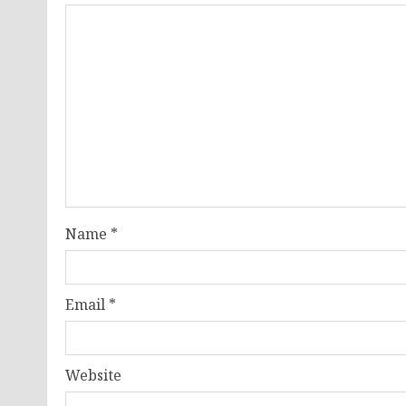
Name
*
Email
*
Website