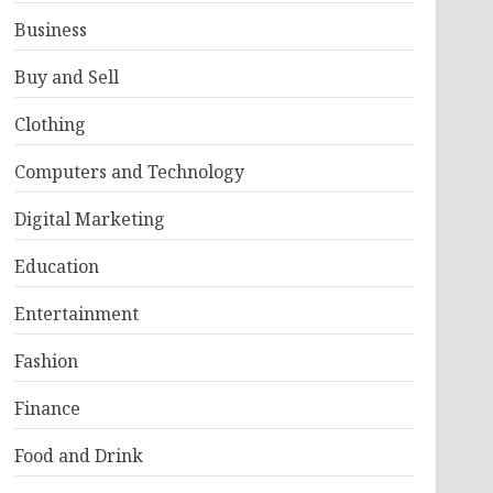
Business
Buy and Sell
Clothing
Computers and Technology
Digital Marketing
Education
Entertainment
Fashion
Finance
Food and Drink