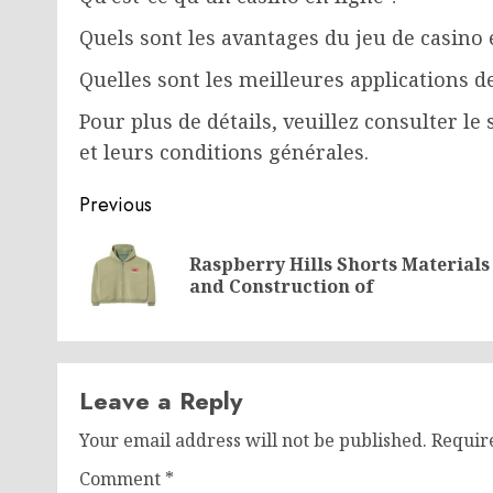
Quels sont les avantages du jeu de casino 
Quelles sont les meilleures applications d
Pour plus de détails, veuillez consulter le
et leurs conditions générales.
Post
Previous
navigation
Raspberry Hills Shorts Materials
and Construction of
Leave a Reply
Your email address will not be published.
Requir
Comment
*