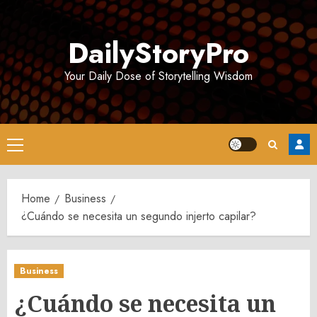
Skip
to
DailyStoryPro
content
Your Daily Dose of Storytelling Wisdom
Primary
Menu
Home
Business
¿Cuándo se necesita un segundo injerto capilar?
Business
¿Cuándo se necesita un