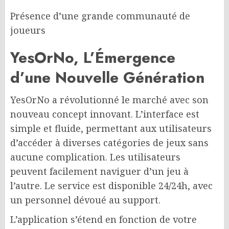
Présence d’une grande communauté de
joueurs
YesOrNo, L’Émergence
d’une Nouvelle Génération
YesOrNo a révolutionné le marché avec son
nouveau concept innovant. L’interface est
simple et fluide, permettant aux utilisateurs
d’accéder à diverses catégories de jeux sans
aucune complication. Les utilisateurs
peuvent facilement naviguer d’un jeu à
l’autre. Le service est disponible 24/24h, avec
un personnel dévoué au support.
L’application s’étend en fonction de votre