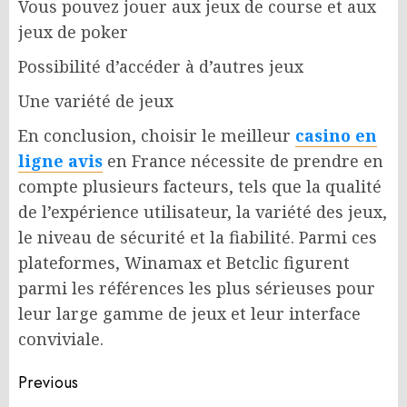
Vous pouvez jouer aux jeux de course et aux
jeux de poker
Possibilité d’accéder à d’autres jeux
Une variété de jeux
En conclusion, choisir le meilleur
casino en
ligne avis
en France nécessite de prendre en
compte plusieurs facteurs, tels que la qualité
de l’expérience utilisateur, la variété des jeux,
le niveau de sécurité et la fiabilité. Parmi ces
plateformes, Winamax et Betclic figurent
parmi les références les plus sérieuses pour
leur large gamme de jeux et leur interface
conviviale.
Post
Previous