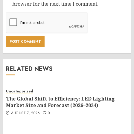
browser for the next time I comment.
RELATED NEWS
Uncategorized
The Global Shift to Efficiency: LED Lighting
Market Size and Forecast (2026–2034)
AUGUST 7, 2026
0