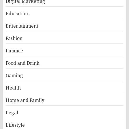
Digital Marketing
Education
Entertainment
Fashion
Finance
Food and Drink
Gaming
Health
Home and Family
Legal
Lifestyle