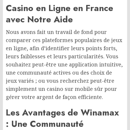
Casino en Ligne en France
avec Notre Aide
Nous avons fait un travail de fond pour
comparer ces plateformes populaires de jeux
en ligne, afin d’identifier leurs points forts,
leurs faiblesses et leurs particularités. Vous
souhaitez peut-être une application intuitive,
une communauté actives ou des choix de
jeux variés ; ou vous recherchez peut-être
simplement un casino sur mobile sûr pour
gérer votre argent de façon efficiente.
Les Avantages de Winamax
: Une Communauté