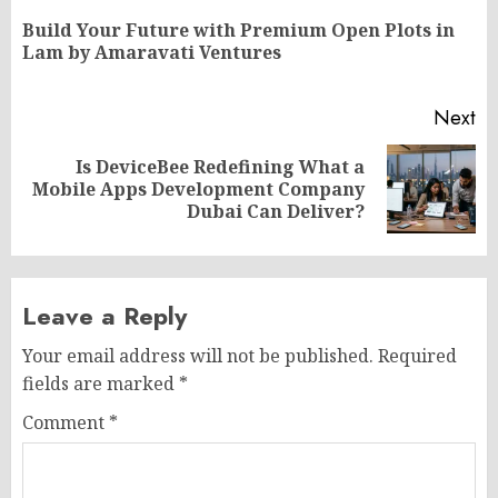
navigation
Build Your Future with Premium Open Plots in
Pr
Lam by Amaravati Ventures
po
Next
Is DeviceBee Redefining What a
Next
Mobile Apps Development Company
post:
Dubai Can Deliver?
Leave a Reply
Your email address will not be published.
Required
fields are marked
*
Comment
*