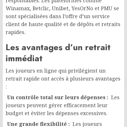
responsables. Les plateformes comme
Winamax, Betclic, Unibet, YesOrNo et PMU se
sont spécialisées dans l’offre d’un service
client de haute qualité et de dépôts et retraits
rapides.
Les avantages d’un retrait
immédiat
Les joueurs en ligne qui privilégient un
retrait rapide ont accès à plusieurs avantages
:
Un contrôle total sur leurs dépenses :
Les
joueurs peuvent gérer efficacement leur
budget et éviter les dépenses excessives.
Une grande flexibilité :
Les joueurs