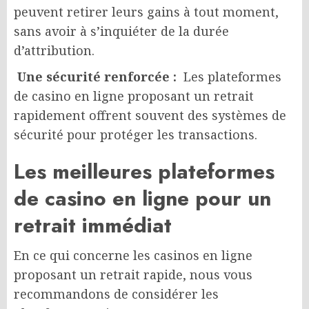
peuvent retirer leurs gains à tout moment,
sans avoir à s’inquiéter de la durée
d’attribution.
Une sécurité renforcée :
Les plateformes
de casino en ligne proposant un retrait
rapidement offrent souvent des systèmes de
sécurité pour protéger les transactions.
Les meilleures plateformes
de casino en ligne pour un
retrait immédiat
En ce qui concerne les casinos en ligne
proposant un retrait rapide, nous vous
recommandons de considérer les