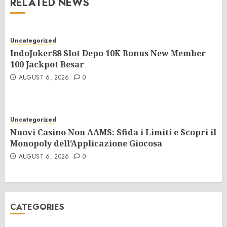
RELATED NEWS
Uncategorized
IndoJoker88 Slot Depo 10K Bonus New Member
100 Jackpot Besar
AUGUST 6, 2026
0
Uncategorized
Nuovi Casino Non AAMS: Sfida i Limiti e Scopri il
Monopoly dell’Applicazione Giocosa
AUGUST 6, 2026
0
CATEGORIES