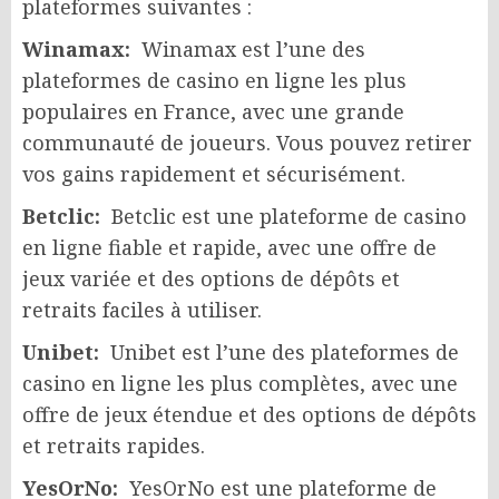
plateformes suivantes :
Winamax:
Winamax est l’une des
plateformes de casino en ligne les plus
populaires en France, avec une grande
communauté de joueurs. Vous pouvez retirer
vos gains rapidement et sécurisément.
Betclic:
Betclic est une plateforme de casino
en ligne fiable et rapide, avec une offre de
jeux variée et des options de dépôts et
retraits faciles à utiliser.
Unibet:
Unibet est l’une des plateformes de
casino en ligne les plus complètes, avec une
offre de jeux étendue et des options de dépôts
et retraits rapides.
YesOrNo:
YesOrNo est une plateforme de