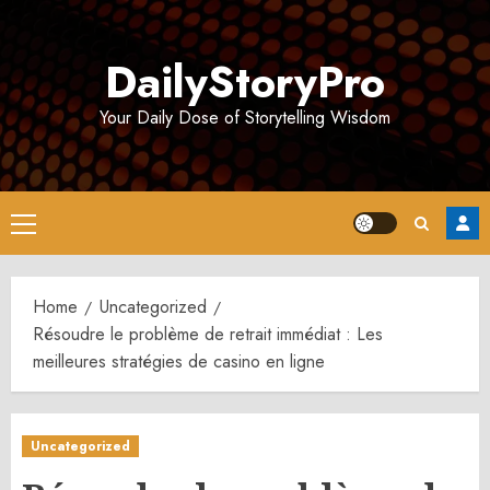
Skip
to
DailyStoryPro
content
Your Daily Dose of Storytelling Wisdom
Primary
Menu
Home
Uncategorized
Résoudre le problème de retrait immédiat : Les
meilleures stratégies de casino en ligne
Uncategorized