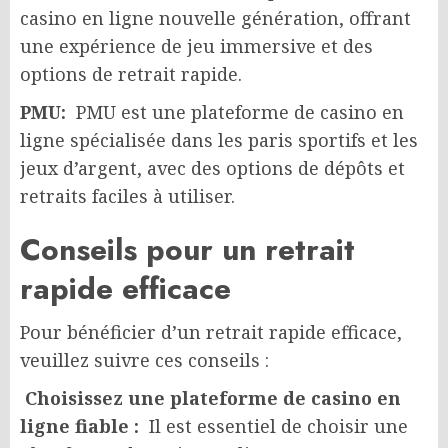
casino en ligne nouvelle génération, offrant
une expérience de jeu immersive et des
options de retrait rapide.
PMU:
PMU est une plateforme de casino en
ligne spécialisée dans les paris sportifs et les
jeux d’argent, avec des options de dépôts et
retraits faciles à utiliser.
Conseils pour un retrait
rapide efficace
Pour bénéficier d’un retrait rapide efficace,
veuillez suivre ces conseils :
Choisissez une plateforme de casino en
ligne fiable :
Il est essentiel de choisir une