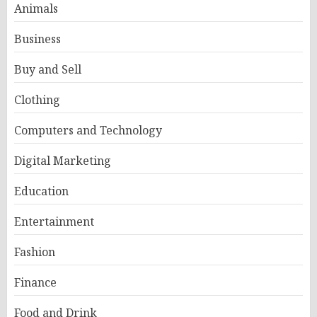
Animals
Business
Buy and Sell
Clothing
Computers and Technology
Digital Marketing
Education
Entertainment
Fashion
Finance
Food and Drink