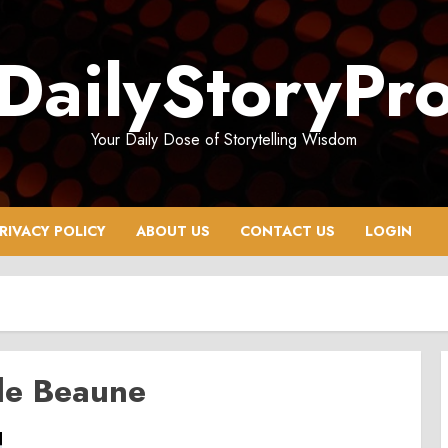
DailyStoryPr
Your Daily Dose of Storytelling Wisdom
RIVACY POLICY
ABOUT US
CONTACT US
LOGIN
 de Beaune