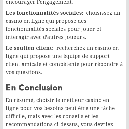
encourager l’engagement.
Les fonctionnalités sociales:
choisissez un
casino en ligne qui propose des
fonctionnalités sociales pour jouer et
interagir avec d’autres joueurs.
Le soutien client:
recherchez un casino en
ligne qui propose une équipe de support
client amicale et compétente pour répondre à
vos questions.
En Conclusion
En résumé, choisir le meilleur casino en
ligne pour vos besoins peut être une tâche
difficile, mais avec les conseils et les
recommandations ci-dessus, vous devriez