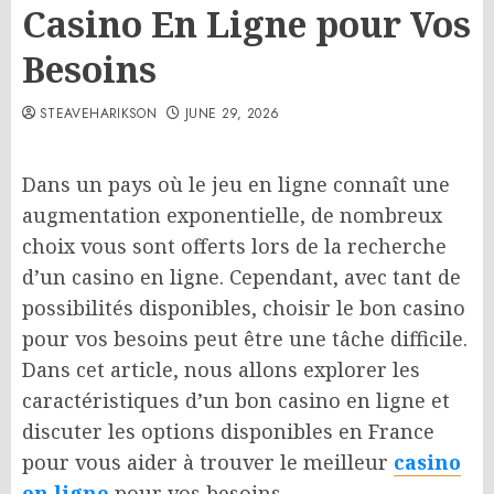
Casino En Ligne pour Vos
Besoins
STEAVEHARIKSON
JUNE 29, 2026
Dans un pays où le jeu en ligne connaît une
augmentation exponentielle, de nombreux
choix vous sont offerts lors de la recherche
d’un casino en ligne. Cependant, avec tant de
possibilités disponibles, choisir le bon casino
pour vos besoins peut être une tâche difficile.
Dans cet article, nous allons explorer les
caractéristiques d’un bon casino en ligne et
discuter les options disponibles en France
pour vous aider à trouver le meilleur
casino
en ligne
pour vos besoins.