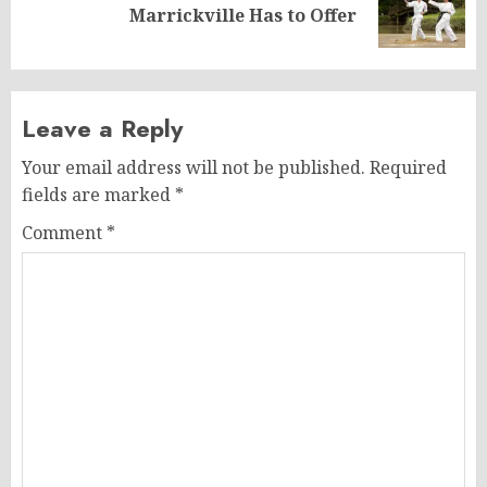
Marrickville Has to Offer
post:
Leave a Reply
Your email address will not be published.
Required
fields are marked
*
Comment
*