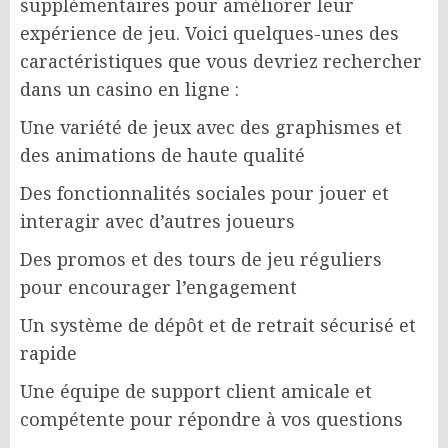
supplémentaires pour améliorer leur
expérience de jeu. Voici quelques-unes des
caractéristiques que vous devriez rechercher
dans un casino en ligne :
Une variété de jeux avec des graphismes et
des animations de haute qualité
Des fonctionnalités sociales pour jouer et
interagir avec d’autres joueurs
Des promos et des tours de jeu réguliers
pour encourager l’engagement
Un système de dépôt et de retrait sécurisé et
rapide
Une équipe de support client amicale et
compétente pour répondre à vos questions