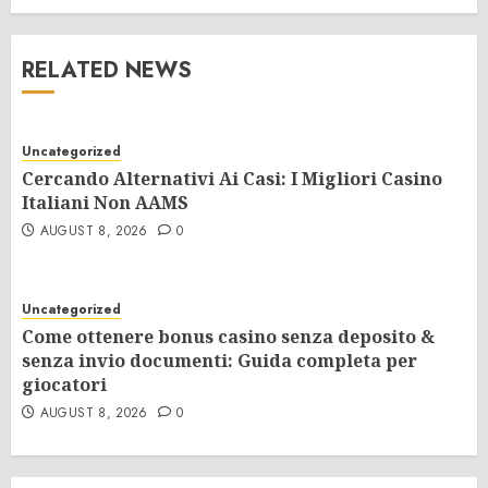
RELATED NEWS
Uncategorized
Cercando Alternativi Ai Casi: I Migliori Casino
Italiani Non AAMS
AUGUST 8, 2026
0
Uncategorized
Come ottenere bonus casino senza deposito &
senza invio documenti: Guida completa per
giocatori
AUGUST 8, 2026
0