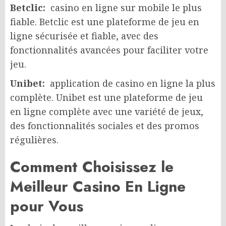
Betclic:
casino en ligne sur mobile le plus
fiable. Betclic est une plateforme de jeu en
ligne sécurisée et fiable, avec des
fonctionnalités avancées pour faciliter votre
jeu.
Unibet:
application de casino en ligne la plus
complète. Unibet est une plateforme de jeu
en ligne complète avec une variété de jeux,
des fonctionnalités sociales et des promos
régulières.
Comment Choisissez le
Meilleur Casino En Ligne
pour Vous