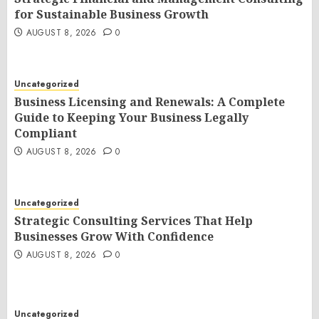
for Sustainable Business Growth
AUGUST 8, 2026
0
Uncategorized
Business Licensing and Renewals: A Complete
Guide to Keeping Your Business Legally
Compliant
AUGUST 8, 2026
0
Uncategorized
Strategic Consulting Services That Help
Businesses Grow With Confidence
AUGUST 8, 2026
0
Uncategorized