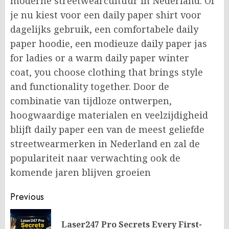
moderne streetwearcultuur in Nederland. Of
je nu kiest voor een daily paper shirt voor
dagelijks gebruik, een comfortabele daily
paper hoodie, een modieuze daily paper jas
for ladies or a warm daily paper winter
coat, you choose clothing that brings style
and functionality together. Door de
combinatie van tijdloze ontwerpen,
hoogwaardige materialen en veelzijdigheid
blijft daily paper een van de meest geliefde
streetwearmerken in Nederland en zal de
populariteit naar verwachting ook de
komende jaren blijven groeien
Post
Previous
navigation
Laser247 Pro Secrets Every First-
Pr