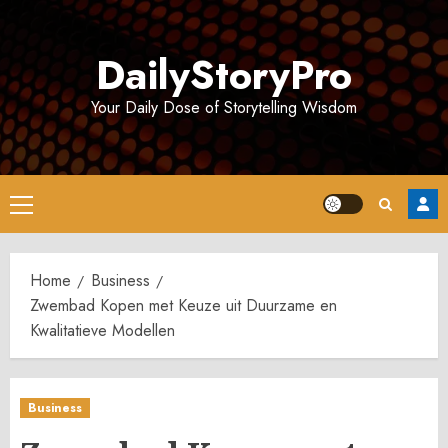
Skip
to
DailyStoryPro
content
Your Daily Dose of Storytelling Wisdom
Primary
Menu
Home
Business
Zwembad Kopen met Keuze uit Duurzame en
Kwalitatieve Modellen
Business