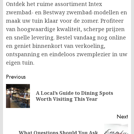
Ontdek het ruime assortiment Intex
zwembad- en Bestway zwembad-modellen en
maak uw tuin klaar voor de zomer. Profiteer
van hoogwaardige kwaliteit, scherpe prijzen
en snelle levering. Bestel vandaag nog online
en geniet binnenkort van verkoeling,
ontspanning en eindeloos zwemplezier in uw
eigen tuin.
Post
Previous
navigation
A Local’s Guide to Dining Spots
Pr
Worth Visiting This Year
po
Next
What Questions Should You Ask
Next