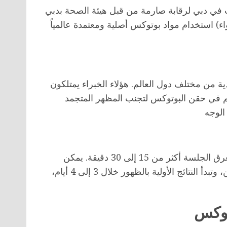
ي لرقابة صارمة من قبل هيئة الصحة بدبي (DHA). هذا يضمن
استخدام مواد بوتوكس أصلية ومعتمدة عالمياً (مثل البوتوكس الأمريكي المعتمد من منظمة الغذاء والدواء
 من مختلف دول العالم. هؤلاء الخبراء يمتلكون
م في حقن البوتوكس لتجنب المظهر المتجمد
يعتبر البوتوكس من إجراءات “غداء العمل”، حيث لا تستغرق الجلسة أكثر من 15 إلى 30 دقيقة. يمكن
للمريض العودة إلى عمله وحياته الطبيعية فوراً بعد الحقن، وتبدأ النتائج الأولية بالظهور خلال 3 إلى 4 أيام،
توكس