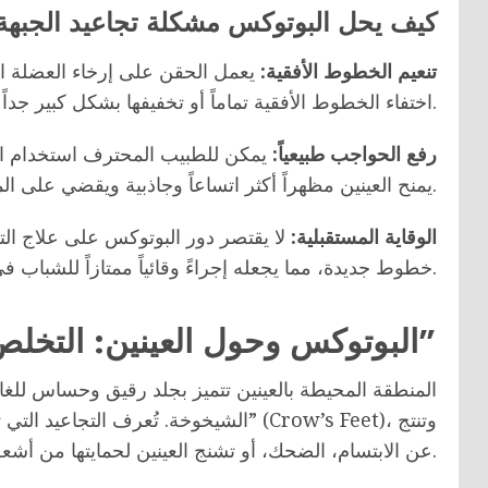
كيف يحل البوتوكس مشكلة تجاعيد الجبهة
تنعيم الخطوط الأفقية:
يعمل الحقن على إرخاء العضلة ال
اختفاء الخطوط الأفقية تماماً أو تخفيفها بشكل كبير جداً.
رفع الحواجب طبيعياً:
يمكن للطبيب المحترف استخدام ا
يمنح العينين مظهراً أكثر اتساعاً وجاذبية ويقضي على المظهر المتعب.
الوقاية المستقبلية:
لا يقتصر دور البوتوكس على علاج الت
خطوط جديدة، مما يجعله إجراءً وقائياً ممتازاً للشباب في أواخر العشرينيات وأوائل الثلاثينيات.
البوتوكس وحول العينين: التخلص من “أرجل الغراب”
المنطقة المحيطة بالعينين تتميز بجلد رقيق وحساس للغا
الشيخوخة. تُعرف التجاعيد التي تظهر عند 
عن الابتسام، الضحك، أو تشنج العينين لحمايتها من أشعة الشمس القوية.