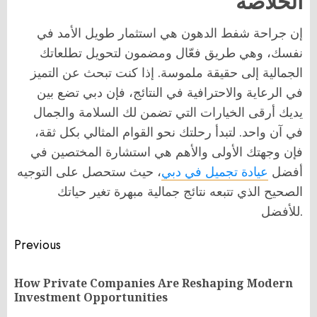
الخلاصة
إن جراحة شفط الدهون هي استثمار طويل الأمد في
نفسك، وهي طريق فعّال ومضمون لتحويل تطلعاتك
الجمالية إلى حقيقة ملموسة. إذا كنت تبحث عن التميز
في الرعاية والاحترافية في النتائج، فإن دبي تضع بين
يديك أرقى الخيارات التي تضمن لك السلامة والجمال
في آن واحد. لتبدأ رحلتك نحو القوام المثالي بكل ثقة،
فإن وجهتك الأولى والأهم هي استشارة المختصين في
أفضل
عيادة تجميل في دبي
، حيث ستحصل على التوجيه
الصحيح الذي تتبعه نتائج جمالية مبهرة تغير حياتك
للأفضل.
Post
Previous
navigation
How Private Companies Are Reshaping Modern
Pr
Investment Opportunities
po