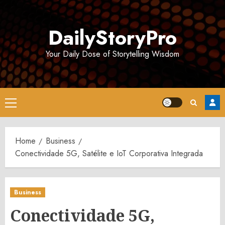
Skip
to
DailyStoryPro
content
Your Daily Dose of Storytelling Wisdom
Primary
Menu
Home
Business
Conectividade 5G, Satélite e IoT Corporativa Integrada
Business
Conectividade 5G,