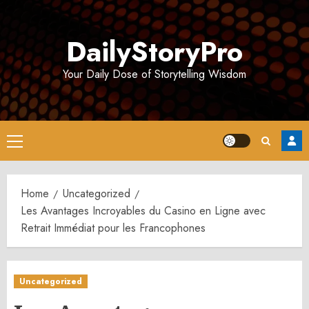
Skip
to
DailyStoryPro
content
Your Daily Dose of Storytelling Wisdom
Primary
Menu
Home
Uncategorized
Les Avantages Incroyables du Casino en Ligne avec
Retrait Immédiat pour les Francophones
Uncategorized