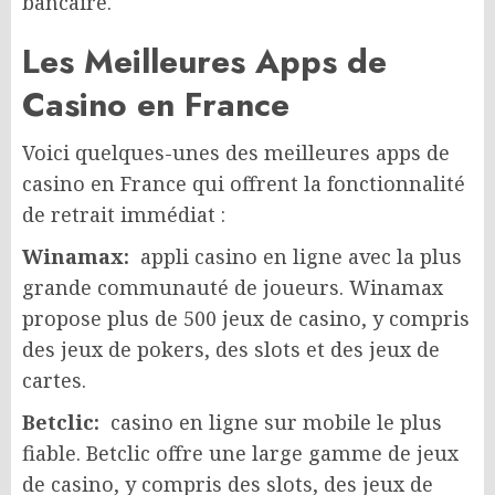
bancaire.
Les Meilleures Apps de
Casino en France
Voici quelques-unes des meilleures apps de
casino en France qui offrent la fonctionnalité
de retrait immédiat :
Winamax:
appli casino en ligne avec la plus
grande communauté de joueurs. Winamax
propose plus de 500 jeux de casino, y compris
des jeux de pokers, des slots et des jeux de
cartes.
Betclic:
casino en ligne sur mobile le plus
fiable. Betclic offre une large gamme de jeux
de casino, y compris des slots, des jeux de