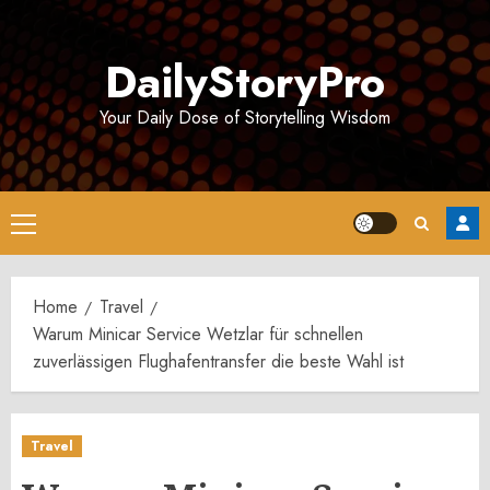
Skip
to
DailyStoryPro
content
Your Daily Dose of Storytelling Wisdom
Primary
Menu
Home
Travel
Warum Minicar Service Wetzlar für schnellen
zuverlässigen Flughafentransfer die beste Wahl ist
Travel