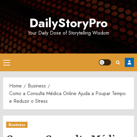
Skip
to
DailyStoryPro
content
Your Daily Dose of Storytelling Wisdom
Primary
Menu
Home
Business
Como a Consulta Médica Online Ajuda a Poupar Tempo
e Reduzir o Stress
Business